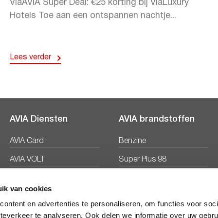
ViaAVIA Super Deal: €25 korting bij ViaLuxury
Hotels Toe aan een ontspannen nachtje...
Lees verder
AVIA Diensten
AVIA brandstoffen
AVIA Card
Benzine
AVIA VOLT
Super Plus 98
AVIA Energie
Diesel
ik van cookies
Ecosave
ontent en advertenties te personaliseren, om functies voor soc
teverkeer te analyseren. Ook delen we informatie over uw gebru