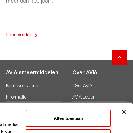
meer dan 100 jaar...
Lees verder
AVIA smeermiddelen
Over AVIA
Kentekencheck
Over AVIA
Informatief
AVIA Leden
Productbladen
Nieuws
Alles toestaan
Veiligheidsbladen
Duurzaamheid
ial media
ik van
Werken bij