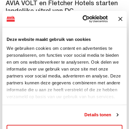
AVIA VOLT en Fletcher Hotels starten
landelijke uitrol van DC-
snellaadinfrastructuur
AVIA VOLT en Fletcher Hotels starten landelijke uitrol
van DC-snellaadinfrastructuur AVIA VOLT en...
Deze website maakt gebruik van cookies
Lees verder
We gebruiken cookies om content en advertenties te
personaliseren, om functies voor social media te bieden
en om ons websiteverkeer te analyseren. Ook delen we
informatie over uw gebruik van onze site met onze
partners voor social media, adverteren en analyse. Deze
partners kunnen deze gegevens combineren met andere
informatie die u aan ze heeft verstrekt of die ze hebben
verzameld op basis van uw gebruik van hun services.
Details tonen