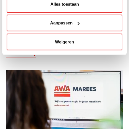
Alles toestaan
ACTIE
ViaAVIA Super Deal: 20% korting bij
Aanpassen
ViaLuxury Hotels
ViaAVIA Super Deal: €25 korting bij ViaLuxury Hotels
Weigeren
Toe aan een ontspannen nachtje...
Lees verder