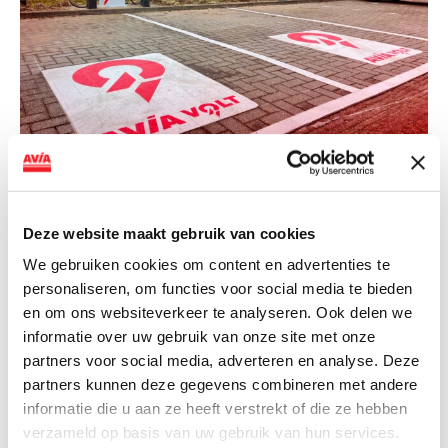
NIEUWS
AVIA VOLT en Fletcher Hotels starten
landelijke uitrol van DC-
Deze website maakt gebruik van cookies
snellaadinfrastructuur
We gebruiken cookies om content en advertenties te
personaliseren, om functies voor social media te bieden
AVIA VOLT en Fletcher Hotels starten landelijke uitrol
en om ons websiteverkeer te analyseren. Ook delen we
van DC-snellaadinfrastructuur AVIA VOLT en...
informatie over uw gebruik van onze site met onze
Lees verder
partners voor social media, adverteren en analyse. Deze
partners kunnen deze gegevens combineren met andere
informatie die u aan ze heeft verstrekt of die ze hebben
verzameld op basis van uw gebruik van hun services.