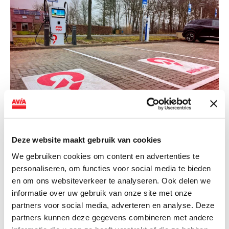
NIEUWS
Deze website maakt gebruik van cookies
AVIA VOLT en Fletcher Hotels starten
We gebruiken cookies om content en advertenties te
landelijke uitrol van DC-
personaliseren, om functies voor social media te bieden
snellaadinfrastructuur
en om ons websiteverkeer te analyseren. Ook delen we
informatie over uw gebruik van onze site met onze
AVIA VOLT en Fletcher Hotels starten landelijke uitrol
partners voor social media, adverteren en analyse. Deze
van DC-snellaadinfrastructuur AVIA VOLT en...
partners kunnen deze gegevens combineren met andere
Lees verder