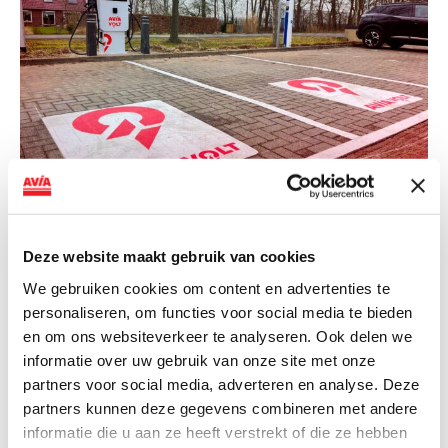
NIEUWS
AVIA VOLT en Fletcher Hotels starten
Deze website maakt gebruik van cookies
landelijke uitrol van DC-
We gebruiken cookies om content en advertenties te
snellaadinfrastructuur
personaliseren, om functies voor social media te bieden
en om ons websiteverkeer te analyseren. Ook delen we
AVIA VOLT en Fletcher Hotels starten landelijke uitrol
informatie over uw gebruik van onze site met onze
van DC-snellaadinfrastructuur AVIA VOLT en...
partners voor social media, adverteren en analyse. Deze
Lees verder
partners kunnen deze gegevens combineren met andere
informatie die u aan ze heeft verstrekt of die ze hebben