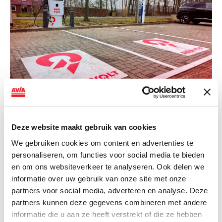
NIEUWS
AVIA VOLT en Fletcher Hotels starten
Deze website maakt gebruik van cookies
landelijke uitrol van DC-
We gebruiken cookies om content en advertenties te
snellaadinfrastructuur
personaliseren, om functies voor social media te bieden
en om ons websiteverkeer te analyseren. Ook delen we
AVIA VOLT en Fletcher Hotels starten landelijke uitrol
informatie over uw gebruik van onze site met onze
van DC-snellaadinfrastructuur AVIA VOLT en...
partners voor social media, adverteren en analyse. Deze
Lees verder
partners kunnen deze gegevens combineren met andere
informatie die u aan ze heeft verstrekt of die ze hebben