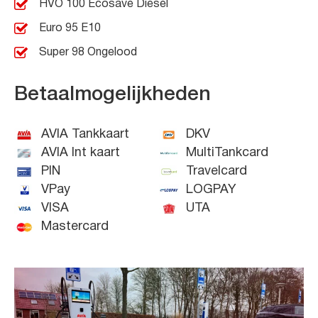
HVO 100 Ecosave Diesel
Euro 95 E10
Super 98 Ongelood
Betaalmogelijkheden
AVIA Tankkaart
DKV
AVIA Int kaart
MultiTankcard
PIN
Travelcard
VPay
LOGPAY
VISA
UTA
Mastercard