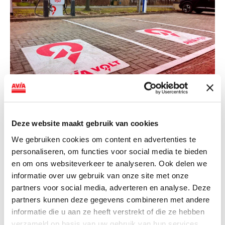
NIEUWS
AVIA VOLT en Fletcher Hotels starten
Deze website maakt gebruik van cookies
landelijke uitrol van DC-
We gebruiken cookies om content en advertenties te
snellaadinfrastructuur
personaliseren, om functies voor social media te bieden
en om ons websiteverkeer te analyseren. Ook delen we
AVIA VOLT en Fletcher Hotels starten landelijke uitrol
informatie over uw gebruik van onze site met onze
van DC-snellaadinfrastructuur AVIA VOLT en...
partners voor social media, adverteren en analyse. Deze
Lees verder
partners kunnen deze gegevens combineren met andere
informatie die u aan ze heeft verstrekt of die ze hebben
verzameld op basis van uw gebruik van hun services.