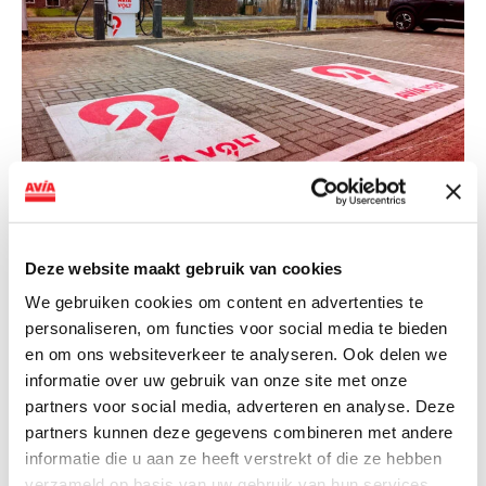
NIEUWS
AVIA VOLT en Fletcher Hotels starten
Deze website maakt gebruik van cookies
landelijke uitrol van DC-
We gebruiken cookies om content en advertenties te
snellaadinfrastructuur
personaliseren, om functies voor social media te bieden
en om ons websiteverkeer te analyseren. Ook delen we
AVIA VOLT en Fletcher Hotels starten landelijke uitrol
informatie over uw gebruik van onze site met onze
van DC-snellaadinfrastructuur AVIA VOLT en...
partners voor social media, adverteren en analyse. Deze
Lees verder
partners kunnen deze gegevens combineren met andere
informatie die u aan ze heeft verstrekt of die ze hebben
verzameld op basis van uw gebruik van hun services.