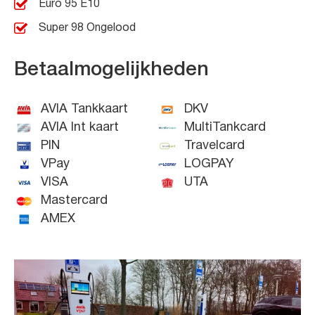
Euro 95 E10
Super 98 Ongelood
Betaalmogelijkheden
AVIA Tankkaart
DKV
AVIA Int kaart
MultiTankcard
PIN
Travelcard
VPay
LOGPAY
VISA
UTA
Mastercard
AMEX