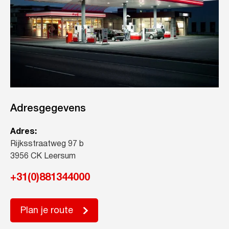
Adresgegevens
Adres:
Rijksstraatweg 97 b
3956 CK Leersum
+31(0)881344000
Plan je route