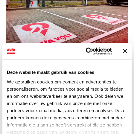
NIEUWS
AVIA VOLT en Fletcher Hotels starten
Deze website maakt gebruik van cookies
landelijke uitrol van DC-
We gebruiken cookies om content en advertenties te
snellaadinfrastructuur
personaliseren, om functies voor social media te bieden
AVIA VOLT en Fletcher Hotels starten landelijke uitrol
en om ons websiteverkeer te analyseren. Ook delen we
van DC-snellaadinfrastructuur AVIA VOLT en...
informatie over uw gebruik van onze site met onze
partners voor social media, adverteren en analyse. Deze
Lees verder
partners kunnen deze gegevens combineren met andere
informatie die u aan ze heeft verstrekt of die ze hebben
verzameld op basis van uw gebruik van hun services.