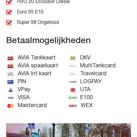
HVO 20 Ecosave Diesel
Euro 95 E10
Super 98 Ongelood
Betaalmogelijkheden
AVIA Tankkaart
DKV
AVIA spaarkaart
MultiTankcard
AVIA Int kaart
Travelcard
PIN
LOGPAY
VPay
UTA
VISA
E100
Mastercard
WEX