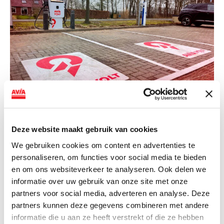
NIEUWS
AVIA VOLT en Fletcher Hotels starten
Deze website maakt gebruik van cookies
landelijke uitrol van DC-
We gebruiken cookies om content en advertenties te
snellaadinfrastructuur
personaliseren, om functies voor social media te bieden
en om ons websiteverkeer te analyseren. Ook delen we
AVIA VOLT en Fletcher Hotels starten landelijke uitrol
informatie over uw gebruik van onze site met onze
van DC-snellaadinfrastructuur AVIA VOLT en...
partners voor social media, adverteren en analyse. Deze
Lees verder
partners kunnen deze gegevens combineren met andere
informatie die u aan ze heeft verstrekt of die ze hebben