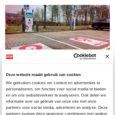
NIEUWS
Deze website maakt gebruik van cookies
AVIA VOLT en Fletcher Hotels starten
We gebruiken cookies om content en advertenties te
personaliseren, om functies voor social media te bieden
landelijke uitrol van DC-
en om ons websiteverkeer te analyseren. Ook delen we
snellaadinfrastructuur
informatie over uw gebruik van onze site met onze
AVIA VOLT en Fletcher Hotels starten landelijke uitrol
partners voor social media, adverteren en analyse. Deze
van DC-snellaadinfrastructuur AVIA VOLT en...
partners kunnen deze gegevens combineren met andere