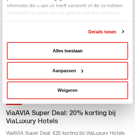
informatie die u aan ze heeft verstrekt of die ze hebben
Lees verder
verzameld op basis van uw gebruik van hun services.
Details tonen
Alles toestaan
Aanpassen
Weigeren
ACTIE
ViaAVIA Super Deal: 20% korting bij
ViaLuxury Hotels
ViaAVIA Super Deal: €25 korting bij ViaLuxury Hotels