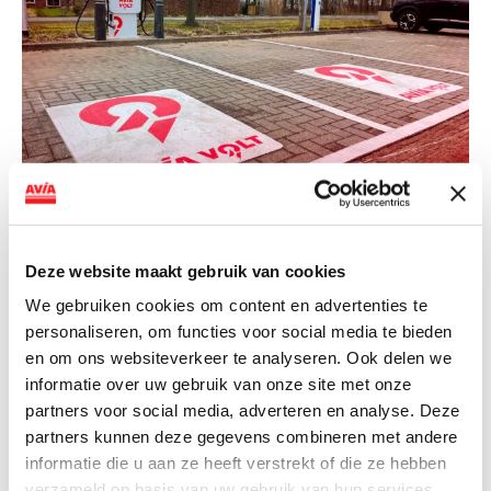
NIEUWS
AVIA VOLT en Fletcher Hotels starten
Deze website maakt gebruik van cookies
landelijke uitrol van DC-
We gebruiken cookies om content en advertenties te
snellaadinfrastructuur
personaliseren, om functies voor social media te bieden
en om ons websiteverkeer te analyseren. Ook delen we
AVIA VOLT en Fletcher Hotels starten landelijke uitrol
informatie over uw gebruik van onze site met onze
van DC-snellaadinfrastructuur AVIA VOLT en...
partners voor social media, adverteren en analyse. Deze
Lees verder
partners kunnen deze gegevens combineren met andere
informatie die u aan ze heeft verstrekt of die ze hebben
verzameld op basis van uw gebruik van hun services.