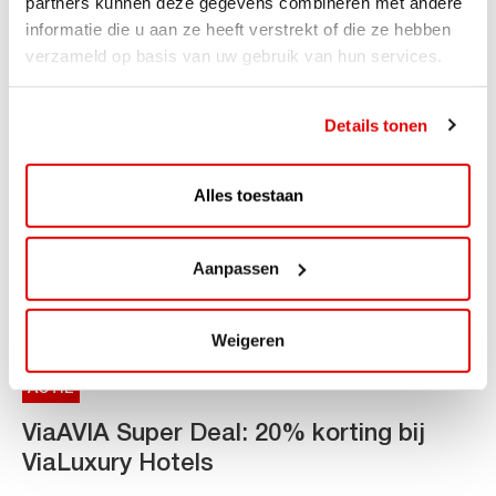
partners kunnen deze gegevens combineren met andere
van DC-snellaadinfrastructuur AVIA VOLT en...
informatie die u aan ze heeft verstrekt of die ze hebben
Lees verder
verzameld op basis van uw gebruik van hun services.
Details tonen
Alles toestaan
Aanpassen
Weigeren
ACTIE
ViaAVIA Super Deal: 20% korting bij
ViaLuxury Hotels