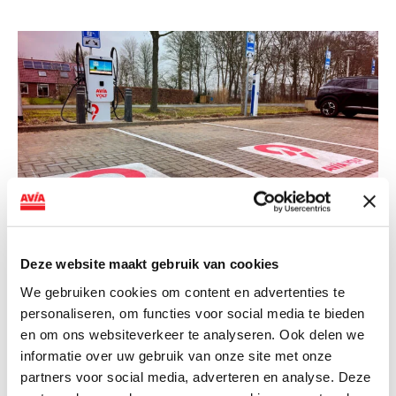
NIEUWS
Deze website maakt gebruik van cookies
We gebruiken cookies om content en advertenties te
AVIA VOLT en Fletcher Hotels starten
personaliseren, om functies voor social media te bieden
landelijke uitrol van DC-
en om ons websiteverkeer te analyseren. Ook delen we
snellaadinfrastructuur
informatie over uw gebruik van onze site met onze
partners voor social media, adverteren en analyse. Deze
AVIA VOLT en Fletcher Hotels starten landelijke uitrol