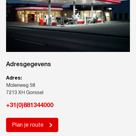
Adresgegevens
Adres:
Molenweg 58
7213 XH Gorssel
+31(0)881344000
Plan je route