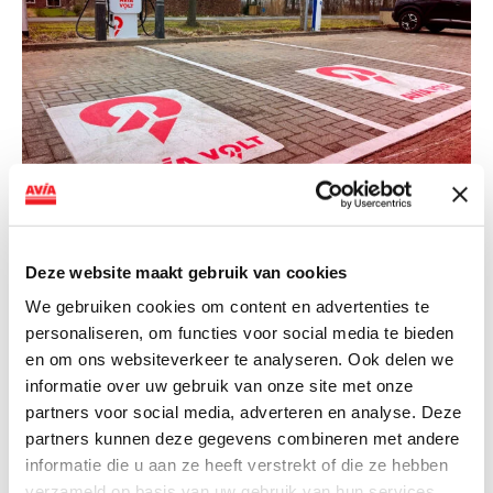
NIEUWS
AVIA VOLT en Fletcher Hotels starten
Deze website maakt gebruik van cookies
landelijke uitrol van DC-
We gebruiken cookies om content en advertenties te
snellaadinfrastructuur
personaliseren, om functies voor social media te bieden
en om ons websiteverkeer te analyseren. Ook delen we
AVIA VOLT en Fletcher Hotels starten landelijke uitrol
informatie over uw gebruik van onze site met onze
van DC-snellaadinfrastructuur AVIA VOLT en...
partners voor social media, adverteren en analyse. Deze
Lees verder
partners kunnen deze gegevens combineren met andere
informatie die u aan ze heeft verstrekt of die ze hebben
verzameld op basis van uw gebruik van hun services.