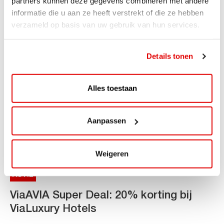
partners kunnen deze gegevens combineren met andere
van DC-snellaadinfrastructuur AVIA VOLT en...
informatie die u aan ze heeft verstrekt of die ze hebben
Lees verder
verzameld op basis van uw gebruik van hun services.
Details tonen
Alles toestaan
Aanpassen
Weigeren
ACTIE
ViaAVIA Super Deal: 20% korting bij
ViaLuxury Hotels