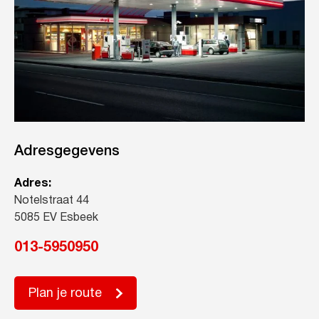
Adresgegevens
Adres:
Notelstraat 44
5085 EV Esbeek
013-5950950
Plan je route