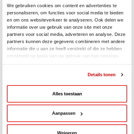
We gebruiken cookies om content en advertenties te
personaliseren, om functies voor social media te bieden
en om ons websiteverkeer te analyseren. Ook delen we
informatie over uw gebruik van onze site met onze
partners voor social media, adverteren en analyse. Deze
NIEUWS
partners kunnen deze gegevens combineren met andere
AVIA VOLT en Fletcher Hotels starten
informatie die u aan ze heeft verstrekt of die ze hebben
verzameld op basis van uw gebruik van hun services.
landelijke uitrol van DC-
snellaadinfrastructuur
Details tonen
AVIA VOLT en Fletcher Hotels starten landelijke uitrol
van DC-snellaadinfrastructuur AVIA VOLT en...
Lees verder
Alles toestaan
Aanpassen
Weigeren