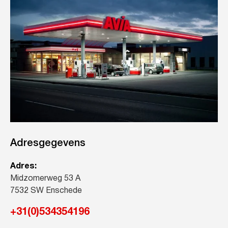
Adresgegevens
Adres:
Midzomerweg 53 A
7532 SW Enschede
+31(0)534354196