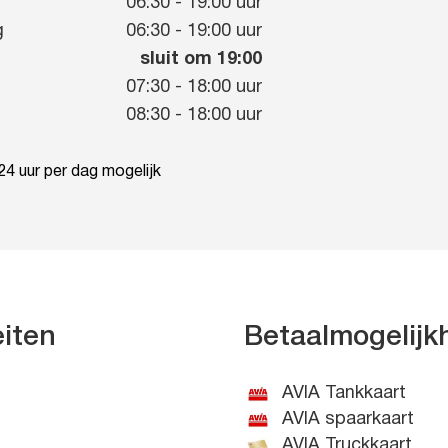
g
06:30
-
19:00
uur
g
06:30
-
19:00
uur
sluit om 19:00
07:30
-
18:00
uur
08:30
-
18:00
uur
4 uur per dag mogelijk
eiten
Betaalmogelij
AVIA Tankkaart
AVIA spaarkaart
AVIA Truckkaart