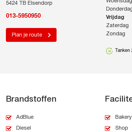
Woensda
5424 TB Elsendorp
Donderda
013-5950950
Vrijdag
Zaterdag
Zondag
Plan je route
Tanken 2
Brandstoffen
Facilit
AdBlue
Bakery
Diesel
Shop