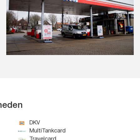
kheden
DKV
MultiTankcard
Travelcard