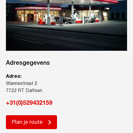
Adresgegevens
Adres:
Wannestraat 2
7722 RT Dalfsen
+31(0)529432159
Plan je route