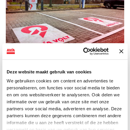
NIEUWS
AVIA VOLT en Fletcher Hotels starten
Deze website maakt gebruik van cookies
landelijke uitrol van DC-
We gebruiken cookies om content en advertenties te
snellaadinfrastructuur
personaliseren, om functies voor social media te bieden
en om ons websiteverkeer te analyseren. Ook delen we
AVIA VOLT en Fletcher Hotels starten landelijke uitrol
informatie over uw gebruik van onze site met onze
van DC-snellaadinfrastructuur AVIA VOLT en...
partners voor social media, adverteren en analyse. Deze
Lees verder
partners kunnen deze gegevens combineren met andere
informatie die u aan ze heeft verstrekt of die ze hebben
verzameld op basis van uw gebruik van hun services.