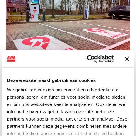
NIEUWS
Deze website maakt gebruik van cookies
AVIA VOLT en Fletcher Hotels starten
landelijke uitrol van DC-
We gebruiken cookies om content en advertenties te
personaliseren, om functies voor social media te bieden
snellaadinfrastructuur
en om ons websiteverkeer te analyseren. Ook delen we
AVIA VOLT en Fletcher Hotels starten landelijke uitrol
informatie over uw gebruik van onze site met onze
van DC-snellaadinfrastructuur AVIA VOLT en...
partners voor social media, adverteren en analyse. Deze
partners kunnen deze gegevens combineren met andere
Lees verder
informatie die u aan ze heeft verstrekt of die ze hebben