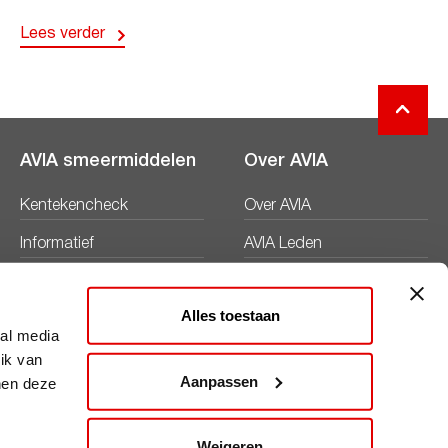
Lees verder
AVIA smeermiddelen
Over AVIA
Kentekencheck
Over AVIA
Informatief
AVIA Leden
Productbladen
Nieuws
Alles toestaan
Veiligheidsbladen
Duurzaamheid
ial media
ik van
Werken bij
Aanpassen
nen deze
Word AVIA ondernemer
Weigeren