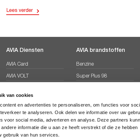
Lees verder
AVIA Diensten
AVIA brandstoffen
AVIA Card
Benzine
AVIA VOLT
Super Plus 98
AVIA Energie
Diesel
ik van cookies
Ecosave
ontent en advertenties te personaliseren, om functies voor soc
teverkeer te analyseren. Ook delen we informatie over uw gebru
rs voor social media, adverteren en analyse. Deze partners kun
ndere informatie die u aan ze heeft verstrekt of die ze hebben
 gebruik van hun services.