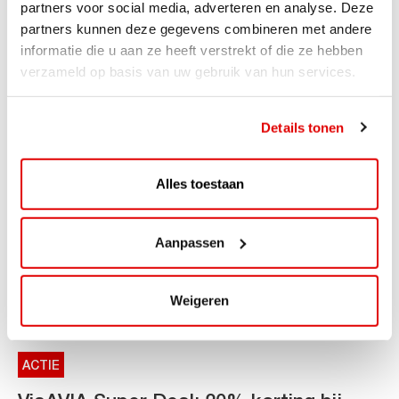
snellaadinfrastructuur
partners voor social media, adverteren en analyse. Deze
partners kunnen deze gegevens combineren met andere
AVIA VOLT en Fletcher Hotels starten landelijke uitrol
informatie die u aan ze heeft verstrekt of die ze hebben
van DC-snellaadinfrastructuur AVIA VOLT en...
verzameld op basis van uw gebruik van hun services.
Lees verder
Details tonen
Alles toestaan
Aanpassen
Weigeren
ACTIE