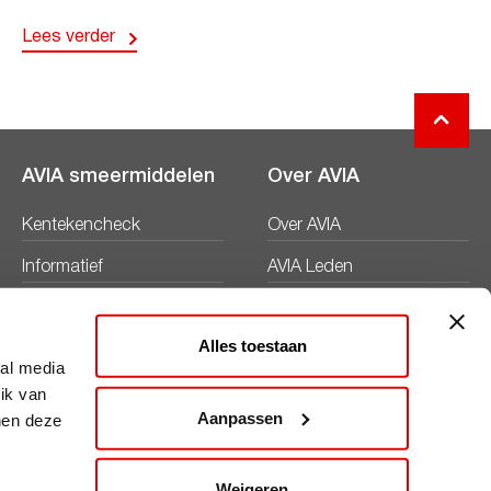
Lees verder
AVIA smeermiddelen
Over AVIA
Kentekencheck
Over AVIA
Informatief
AVIA Leden
Productbladen
Nieuws
Alles toestaan
Veiligheidsbladen
Duurzaamheid
ial media
ik van
Werken bij
Aanpassen
nen deze
Word AVIA ondernemer
Weigeren