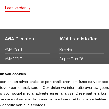
Lees verder
AVIA Diensten
AVIA brandstoffen
AVIA Card
Benzine
AVIA VOLT
Super Plus 98
AVIA Energie
Diesel
ik van cookies
Ecosave
ontent en advertenties te personaliseren, om functies voor soc
teverkeer te analyseren. Ook delen we informatie over uw gebru
rs voor social media, adverteren en analyse. Deze partners kun
ndere informatie die u aan ze heeft verstrekt of die ze hebben
 gebruik van hun services.