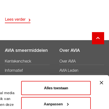
Lees verder
AVIA smeermiddelen
Over AVIA
Kentekencheck
Over AVIA
Informatief
AVIA Leden
Productbladen
Nieuws
Alles toestaan
Veiligheidsbladen
Duurzaamheid
ial media
ik van
Werken bij
Aanpassen
nen deze
Word AVIA ondernemer