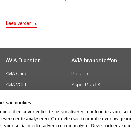
Lees verder
AVIA Diensten
AVIA brandstoffen
AVIA Card
Benzine
AVIA VOLT
Super Plus 98
AVIA Energie
Diesel
ik van cookies
Ecosave
ontent en advertenties te personaliseren, om functies voor soc
teverkeer te analyseren. Ook delen we informatie over uw gebru
rs voor social media, adverteren en analyse. Deze partners kun