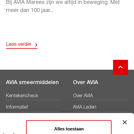
Bij AVIA Marees zijn we altijd in beweging. Met
meer dan 100 jaar...
Lees verder
AVIA smeermiddelen
Over AVIA
Kentekencheck
Over AVIA
Informatief
AVIA Leden
Productbladen
Nieuws
Alles toestaan
Veiligheidsbladen
Duurzaamheid