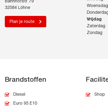
Bahnhofstr. 79
Woensda
32584 Löhne
Donderda
Vrijdag
Plan je route
Zaterdag
Zondag
Brandstoffen
Facilit
Diesel
Shop
Euro 95 E10