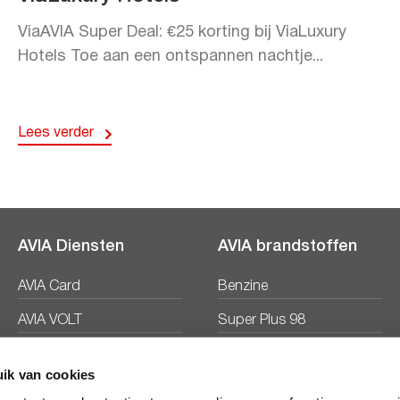
ViaAVIA Super Deal: €25 korting bij ViaLuxury
Hotels Toe aan een ontspannen nachtje...
Lees verder
AVIA Diensten
AVIA brandstoffen
AVIA Card
Benzine
AVIA VOLT
Super Plus 98
AVIA Energie
Diesel
ik van cookies
Ecosave