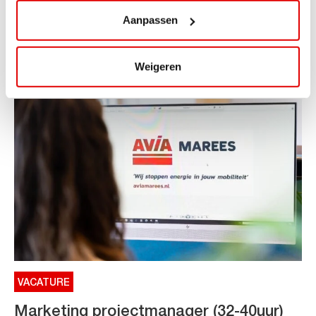
Aanpassen
ViaAVIA Super Deal: €25 korting bij ViaLuxury Hotels
Toe aan een ontspannen nachtje...
Lees verder
Weigeren
VACATURE
Marketing projectmanager (32-40uur)