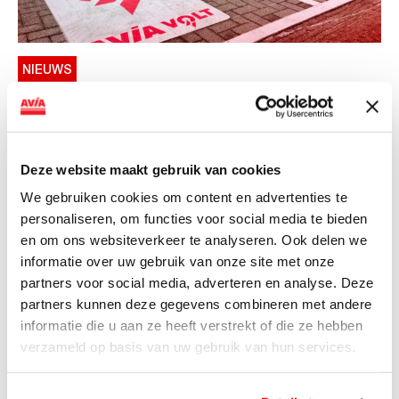
NIEUWS
AVIA VOLT en Fletcher Hotels starten
landelijke uitrol van DC-
snellaadinfrastructuur
Deze website maakt gebruik van cookies
AVIA VOLT en Fletcher Hotels starten landelijke uitrol
We gebruiken cookies om content en advertenties te
van DC-snellaadinfrastructuur AVIA VOLT en...
personaliseren, om functies voor social media te bieden
Lees verder
en om ons websiteverkeer te analyseren. Ook delen we
informatie over uw gebruik van onze site met onze
partners voor social media, adverteren en analyse. Deze
partners kunnen deze gegevens combineren met andere
informatie die u aan ze heeft verstrekt of die ze hebben
verzameld op basis van uw gebruik van hun services.