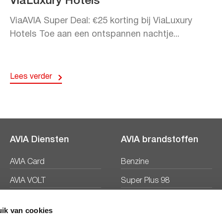
ViaLuxury Hotels
ViaAVIA Super Deal: €25 korting bij ViaLuxury
Hotels Toe aan een ontspannen nachtje...
Lees verder
AVIA Diensten
AVIA brandstoffen
AVIA Card
Benzine
AVIA VOLT
Super Plus 98
AVIA Energie
Diesel
ik van cookies
Ecosave