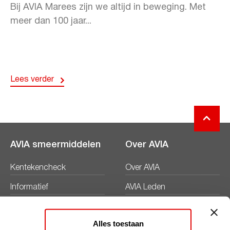
Bij AVIA Marees zijn we altijd in beweging. Met
meer dan 100 jaar...
Lees verder
AVIA smeermiddelen
Over AVIA
Kentekencheck
Over AVIA
Informatief
AVIA Leden
Productbladen
Nieuws
Alles toestaan
Veiligheidsbladen
Duurzaamheid