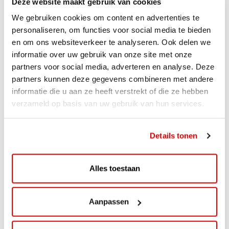
Deze website maakt gebruik van cookies
We gebruiken cookies om content en advertenties te
personaliseren, om functies voor social media te bieden
en om ons websiteverkeer te analyseren. Ook delen we
informatie over uw gebruik van onze site met onze
partners voor social media, adverteren en analyse. Deze
partners kunnen deze gegevens combineren met andere
informatie die u aan ze heeft verstrekt of die ze hebben
verzameld op basis van uw gebruik van hun services.
ACTIE
ViaAVIA Super Deal: 20% korting bij
Details tonen
ViaLuxury Hotels
ViaAVIA Super Deal: €25 korting bij ViaLuxury Hotels
Alles toestaan
Toe aan een ontspannen nachtje...
Lees verder
Aanpassen