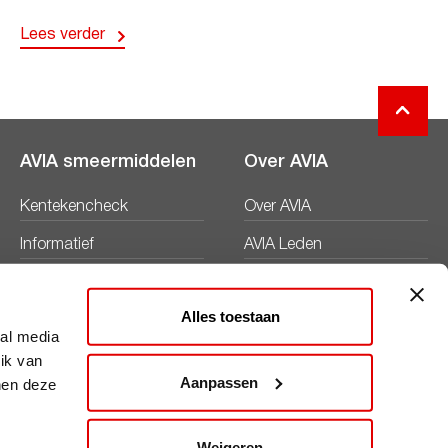
Lees verder
AVIA smeermiddelen
Over AVIA
Kentekencheck
Over AVIA
Informatief
AVIA Leden
Productbladen
Nieuws
Alles toestaan
Veiligheidsbladen
Duurzaamheid
ial media
ik van
Werken bij
Aanpassen
nen deze
Word AVIA ondernemer
Weigeren