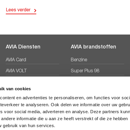
Lees verder
AVIA Diensten
AVIA brandstoffen
AVIA Card
Benzine
AVIA VOLT
Super Plus 98
AVIA Energie
Diesel
ik van cookies
Ecosave
ontent en advertenties te personaliseren, om functies voor soc
teverkeer te analyseren. Ook delen we informatie over uw gebru
rs voor social media, adverteren en analyse. Deze partners kun
ndere informatie die u aan ze heeft verstrekt of die ze hebben
 gebruik van hun services.