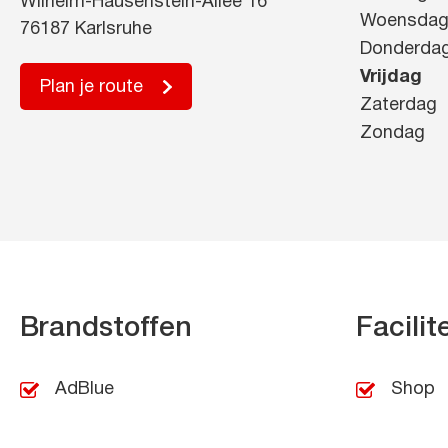
Wilhelm-Hausenstein-Allee 16
Woensda
76187 Karlsruhe
Donderda
Vrijdag
Plan je route
Zaterdag
Zondag
Brandstoffen
Facilit
AdBlue
Shop