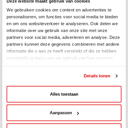
Deze website maakt gebruik van cookies
We gebruiken cookies om content en advertenties te
personaliseren, om functies voor social media te bieden
en om ons websiteverkeer te analyseren. Ook delen we
informatie over uw gebruik van onze site met onze
partners voor social media, adverteren en analyse. Deze
partners kunnen deze gegevens combineren met andere
informatie die u aan ze heeft verstrekt of die ze hebben
verzameld op basis van uw gebruik van hun services.
ACTIE
ViaAVIA Super Deal: 20% korting bij
Details tonen
ViaLuxury Hotels
ViaAVIA Super Deal: €25 korting bij ViaLuxury Hotels
Alles toestaan
Toe aan een ontspannen nachtje...
Lees verder
Aanpassen