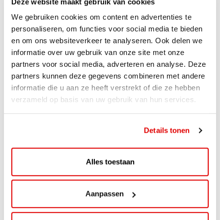
Deze website maakt gebruik van cookies
We gebruiken cookies om content en advertenties te
personaliseren, om functies voor social media te bieden
en om ons websiteverkeer te analyseren. Ook delen we
informatie over uw gebruik van onze site met onze
partners voor social media, adverteren en analyse. Deze
partners kunnen deze gegevens combineren met andere
informatie die u aan ze heeft verstrekt of die ze hebben
verzameld op basis van uw gebruik van hun services.
ACTIE
ViaAVIA Super Deal: 20% korting bij
Details tonen
ViaLuxury Hotels
ViaAVIA Super Deal: €25 korting bij ViaLuxury Hotels
Alles toestaan
Toe aan een ontspannen nachtje...
Lees verder
Aanpassen