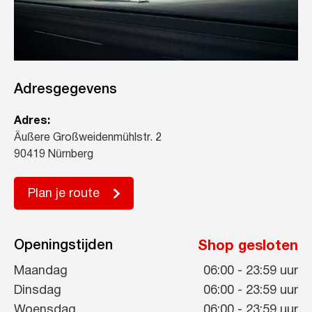
Adresgegevens
Adres:
Äußere Großweidenmühlstr. 2
90419 Nürnberg
Plan je route
Openingstijden
Shop gesloten
Maandag
06:00
-
23:59
uur
Dinsdag
06:00
-
23:59
uur
Woensdag
06:00
-
23:59
uur