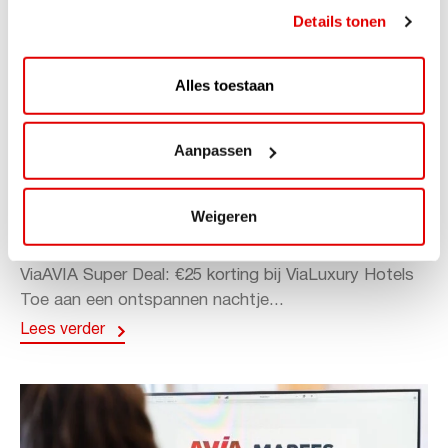
Details tonen
Alles toestaan
Aanpassen
ACTIE
ViaAVIA Super Deal: 20% korting bij
Weigeren
ViaLuxury Hotels
ViaAVIA Super Deal: €25 korting bij ViaLuxury Hotels
Toe aan een ontspannen nachtje...
Lees verder