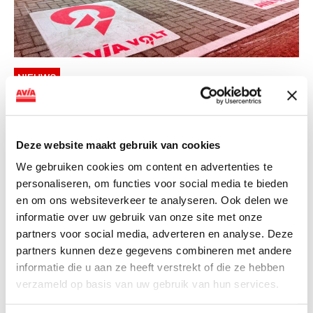
NIEUWS
AVIA VOLT en Fletcher Hotels starten
landelijke uitrol van DC-
snellaadinfrastructuur
Deze website maakt gebruik van cookies
We gebruiken cookies om content en advertenties te
AVIA VOLT en Fletcher Hotels starten landelijke uitrol
personaliseren, om functies voor social media te bieden
van DC-snellaadinfrastructuur AVIA VOLT en...
en om ons websiteverkeer te analyseren. Ook delen we
Lees verder
informatie over uw gebruik van onze site met onze
partners voor social media, adverteren en analyse. Deze
partners kunnen deze gegevens combineren met andere
informatie die u aan ze heeft verstrekt of die ze hebben
verzameld op basis van uw gebruik van hun services.