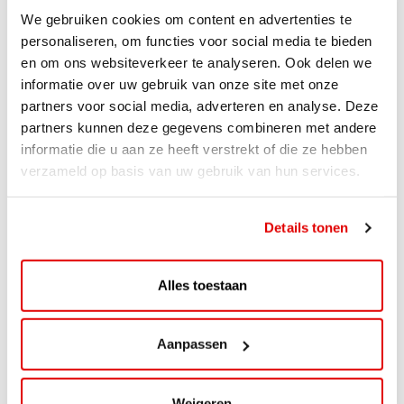
We gebruiken cookies om content en advertenties te
personaliseren, om functies voor social media te bieden
en om ons websiteverkeer te analyseren. Ook delen we
informatie over uw gebruik van onze site met onze
partners voor social media, adverteren en analyse. Deze
partners kunnen deze gegevens combineren met andere
informatie die u aan ze heeft verstrekt of die ze hebben
ACTIE
verzameld op basis van uw gebruik van hun services.
ViaAVIA Super Deal: 20% korting bij
ViaLuxury Hotels
Details tonen
ViaAVIA Super Deal: €25 korting bij ViaLuxury Hotels
Toe aan een ontspannen nachtje...
Alles toestaan
Lees verder
Aanpassen
Weigeren