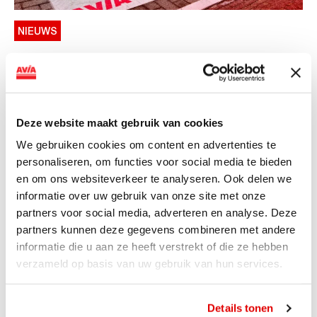
NIEUWS
AVIA VOLT en Fletcher Hotels starten
landelijke uitrol van DC-
snellaadinfrastructuur
Deze website maakt gebruik van cookies
AVIA VOLT en Fletcher Hotels starten landelijke uitrol
We gebruiken cookies om content en advertenties te
van DC-snellaadinfrastructuur AVIA VOLT en...
personaliseren, om functies voor social media te bieden
Lees verder
en om ons websiteverkeer te analyseren. Ook delen we
informatie over uw gebruik van onze site met onze
partners voor social media, adverteren en analyse. Deze
partners kunnen deze gegevens combineren met andere
informatie die u aan ze heeft verstrekt of die ze hebben
verzameld op basis van uw gebruik van hun services.
Details tonen