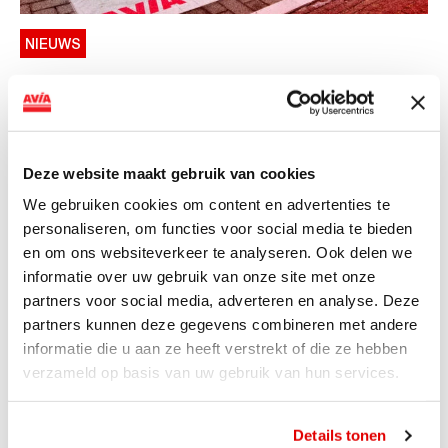
NIEUWS
AVIA VOLT en Fletcher Hotels starten
landelijke uitrol van DC-
snellaadinfrastructuur
Deze website maakt gebruik van cookies
AVIA VOLT en Fletcher Hotels starten landelijke uitrol
We gebruiken cookies om content en advertenties te
van DC-snellaadinfrastructuur AVIA VOLT en...
personaliseren, om functies voor social media te bieden
Lees verder
en om ons websiteverkeer te analyseren. Ook delen we
informatie over uw gebruik van onze site met onze
partners voor social media, adverteren en analyse. Deze
partners kunnen deze gegevens combineren met andere
informatie die u aan ze heeft verstrekt of die ze hebben
verzameld op basis van uw gebruik van hun services.
Details tonen