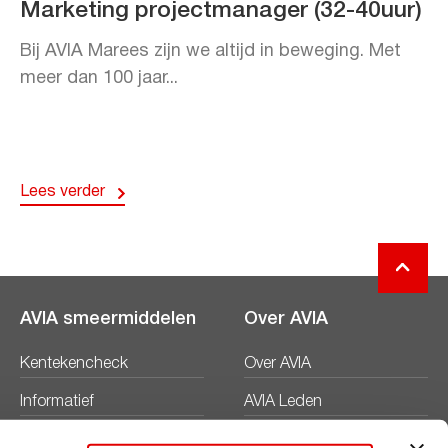
Marketing projectmanager (32-40uur)
Bij AVIA Marees zijn we altijd in beweging. Met
meer dan 100 jaar...
Lees verder
AVIA smeermiddelen
Over AVIA
Kentekencheck
Over AVIA
Informatief
AVIA Leden
Productbladen
Nieuws