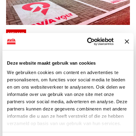
NIEUWS
AVIA VOLT en Fletcher Hotels starten
landelijke uitrol van DC-
snellaadinfrastructuur
Deze website maakt gebruik van cookies
We gebruiken cookies om content en advertenties te
AVIA VOLT en Fletcher Hotels starten landelijke uitrol
personaliseren, om functies voor social media te bieden
van DC-snellaadinfrastructuur AVIA VOLT en...
en om ons websiteverkeer te analyseren. Ook delen we
Lees verder
informatie over uw gebruik van onze site met onze
partners voor social media, adverteren en analyse. Deze
partners kunnen deze gegevens combineren met andere
informatie die u aan ze heeft verstrekt of die ze hebben
verzameld op basis van uw gebruik van hun services.