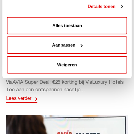
Details tonen
Alles toestaan
Aanpassen
ACTIE
ViaAVIA Super Deal: 20% korting bij
Weigeren
ViaLuxury Hotels
ViaAVIA Super Deal: €25 korting bij ViaLuxury Hotels
Toe aan een ontspannen nachtje...
Lees verder