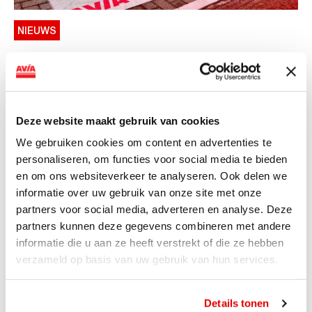
NIEUWS
AVIA VOLT en Fletcher Hotels starten
landelijke uitrol van DC-
snellaadinfrastructuur
Deze website maakt gebruik van cookies
AVIA VOLT en Fletcher Hotels starten landelijke uitrol
We gebruiken cookies om content en advertenties te
van DC-snellaadinfrastructuur AVIA VOLT en...
personaliseren, om functies voor social media te bieden
Lees verder
en om ons websiteverkeer te analyseren. Ook delen we
informatie over uw gebruik van onze site met onze
partners voor social media, adverteren en analyse. Deze
partners kunnen deze gegevens combineren met andere
informatie die u aan ze heeft verstrekt of die ze hebben
verzameld op basis van uw gebruik van hun services.
Details tonen