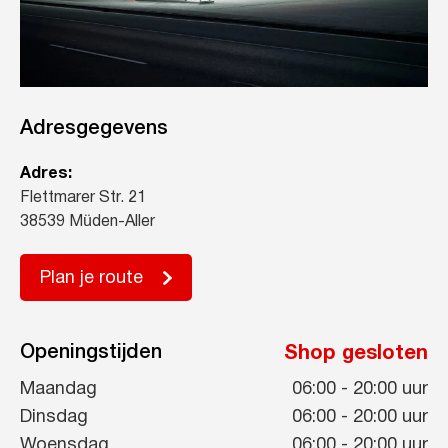
Adresgegevens
Adres:
Flettmarer Str. 21
38539 Müden-Aller
Plan je route
Openingstijden
Shop gesloten
Maandag
06:00
-
20:00
uur
Dinsdag
06:00
-
20:00
uur
Woensdag
06:00
-
20:00
uur