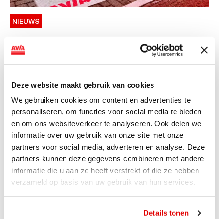
NIEUWS
AVIA VOLT en Fletcher Hotels starten
landelijke uitrol van DC-
snellaadinfrastructuur
Deze website maakt gebruik van cookies
AVIA VOLT en Fletcher Hotels starten landelijke uitrol
We gebruiken cookies om content en advertenties te
van DC-snellaadinfrastructuur AVIA VOLT en...
personaliseren, om functies voor social media te bieden
Lees verder
en om ons websiteverkeer te analyseren. Ook delen we
informatie over uw gebruik van onze site met onze
partners voor social media, adverteren en analyse. Deze
partners kunnen deze gegevens combineren met andere
informatie die u aan ze heeft verstrekt of die ze hebben
verzameld op basis van uw gebruik van hun services.
Details tonen