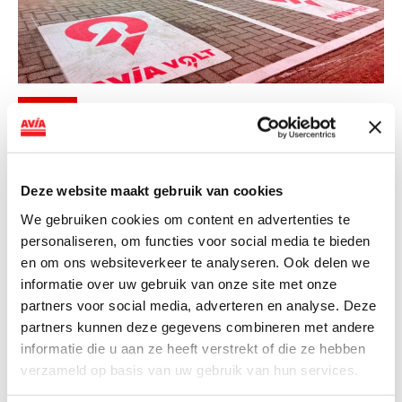
NIEUWS
AVIA VOLT en Fletcher Hotels starten
landelijke uitrol van DC-
Deze website maakt gebruik van cookies
snellaadinfrastructuur
We gebruiken cookies om content en advertenties te
AVIA VOLT en Fletcher Hotels starten landelijke uitrol
personaliseren, om functies voor social media te bieden
van DC-snellaadinfrastructuur AVIA VOLT en...
en om ons websiteverkeer te analyseren. Ook delen we
Lees verder
informatie over uw gebruik van onze site met onze
partners voor social media, adverteren en analyse. Deze
partners kunnen deze gegevens combineren met andere
informatie die u aan ze heeft verstrekt of die ze hebben
verzameld op basis van uw gebruik van hun services.