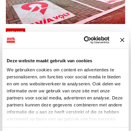
NIEUWS
AVIA VOLT en Fletcher Hotels starten
landelijke uitrol van DC-
snellaadinfrastructuur
Deze website maakt gebruik van cookies
We gebruiken cookies om content en advertenties te
AVIA VOLT en Fletcher Hotels starten landelijke uitrol
personaliseren, om functies voor social media te bieden
van DC-snellaadinfrastructuur AVIA VOLT en...
en om ons websiteverkeer te analyseren. Ook delen we
Lees verder
informatie over uw gebruik van onze site met onze
partners voor social media, adverteren en analyse. Deze
partners kunnen deze gegevens combineren met andere
informatie die u aan ze heeft verstrekt of die ze hebben
verzameld op basis van uw gebruik van hun services.