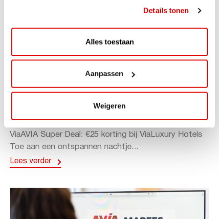
Details tonen
Alles toestaan
Aanpassen
ACTIE
ViaAVIA Super Deal: 20% korting bij
Weigeren
ViaLuxury Hotels
ViaAVIA Super Deal: €25 korting bij ViaLuxury Hotels
Toe aan een ontspannen nachtje...
Lees verder