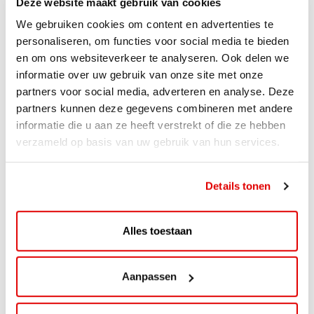
Deze website maakt gebruik van cookies
We gebruiken cookies om content en advertenties te
personaliseren, om functies voor social media te bieden
en om ons websiteverkeer te analyseren. Ook delen we
informatie over uw gebruik van onze site met onze
partners voor social media, adverteren en analyse. Deze
partners kunnen deze gegevens combineren met andere
informatie die u aan ze heeft verstrekt of die ze hebben
verzameld op basis van uw gebruik van hun services.
ACTIE
ViaAVIA Super Deal: 20% korting bij
Details tonen
ViaLuxury Hotels
ViaAVIA Super Deal: €25 korting bij ViaLuxury Hotels
Alles toestaan
Toe aan een ontspannen nachtje...
Lees verder
Aanpassen