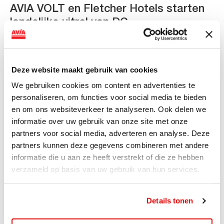
AVIA VOLT en Fletcher Hotels starten
landelijke uitrol van DC-
snellaadinfrastructuur
AVIA VOLT en Fletcher Hotels starten landelijke uitrol
van DC-snellaadinfrastructuur AVIA VOLT en...
Deze website maakt gebruik van cookies
Lees verder
We gebruiken cookies om content en advertenties te
personaliseren, om functies voor social media te bieden
en om ons websiteverkeer te analyseren. Ook delen we
informatie over uw gebruik van onze site met onze
partners voor social media, adverteren en analyse. Deze
partners kunnen deze gegevens combineren met andere
informatie die u aan ze heeft verstrekt of die ze hebben
verzameld op basis van uw gebruik van hun services.
Details tonen