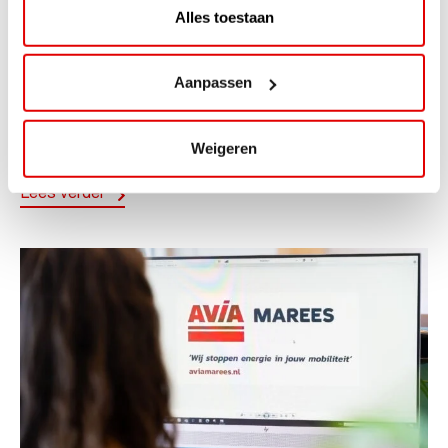
Alles toestaan
ACTIE
ViaAVIA Super Deal: 20% korting bij
Aanpassen
ViaLuxury Hotels
ViaAVIA Super Deal: €25 korting bij ViaLuxury Hotels
Weigeren
Toe aan een ontspannen nachtje...
Lees verder