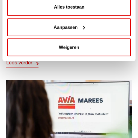
Alles toestaan
ACTIE
ViaAVIA Super Deal: 20% korting bij
Aanpassen
ViaLuxury Hotels
ViaAVIA Super Deal: €25 korting bij ViaLuxury Hotels
Weigeren
Toe aan een ontspannen nachtje...
Lees verder