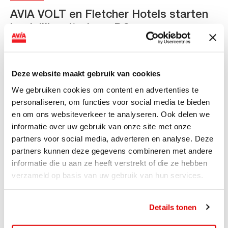
AVIA VOLT en Fletcher Hotels starten
landelijke uitrol van DC-
snellaadinfrastructuur
AVIA VOLT en Fletcher Hotels starten landelijke uitrol
Deze website maakt gebruik van cookies
van DC-snellaadinfrastructuur AVIA VOLT en...
We gebruiken cookies om content en advertenties te
Lees verder
personaliseren, om functies voor social media te bieden
en om ons websiteverkeer te analyseren. Ook delen we
informatie over uw gebruik van onze site met onze
partners voor social media, adverteren en analyse. Deze
partners kunnen deze gegevens combineren met andere
informatie die u aan ze heeft verstrekt of die ze hebben
verzameld op basis van uw gebruik van hun services.
Details tonen