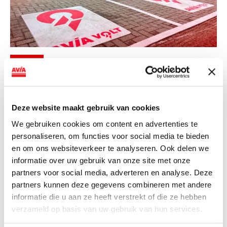
NIEUWS
AVIA VOLT en Fletcher Hotels starten
landelijke uitrol van DC-
Deze website maakt gebruik van cookies
snellaadinfrastructuur
We gebruiken cookies om content en advertenties te
AVIA VOLT en Fletcher Hotels starten landelijke uitrol
personaliseren, om functies voor social media te bieden
van DC-snellaadinfrastructuur AVIA VOLT en...
en om ons websiteverkeer te analyseren. Ook delen we
Lees verder
informatie over uw gebruik van onze site met onze
partners voor social media, adverteren en analyse. Deze
partners kunnen deze gegevens combineren met andere
informatie die u aan ze heeft verstrekt of die ze hebben
verzameld op basis van uw gebruik van hun services.