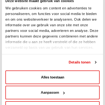
Deze website maakt gebruik van cookies
We gebruiken cookies om content en advertenties te
personaliseren, om functies voor social media te bieden
en om ons websiteverkeer te analyseren. Ook delen we
informatie over uw gebruik van onze site met onze
partners voor social media, adverteren en analyse. Deze
partners kunnen deze gegevens combineren met andere
informatie die u aan ze heeft verstrekt of die ze hebben
verzameld op basis van uw gebruik van hun services.
ACTIE
ViaAVIA Super Deal: 20% korting bij
Details tonen
ViaLuxury Hotels
ViaAVIA Super Deal: €25 korting bij ViaLuxury Hotels
Alles toestaan
Toe aan een ontspannen nachtje...
Lees verder
Aanpassen