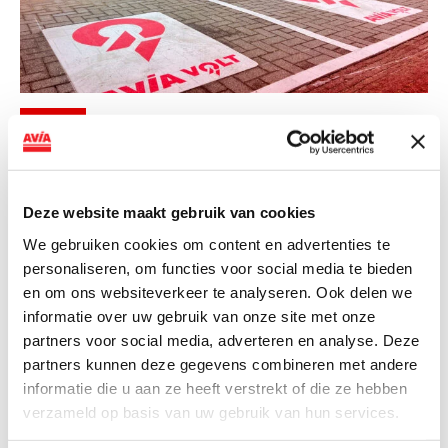
NIEUWS
AVIA VOLT en Fletcher Hotels starten
landelijke uitrol van DC-
Deze website maakt gebruik van cookies
snellaadinfrastructuur
We gebruiken cookies om content en advertenties te
AVIA VOLT en Fletcher Hotels starten landelijke uitrol
personaliseren, om functies voor social media te bieden
van DC-snellaadinfrastructuur AVIA VOLT en...
en om ons websiteverkeer te analyseren. Ook delen we
Lees verder
informatie over uw gebruik van onze site met onze
partners voor social media, adverteren en analyse. Deze
partners kunnen deze gegevens combineren met andere
informatie die u aan ze heeft verstrekt of die ze hebben
verzameld op basis van uw gebruik van hun services.