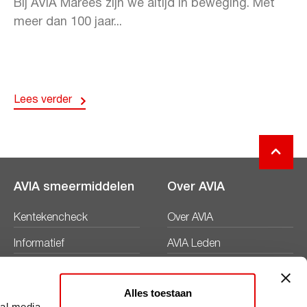
Bij AVIA Marees zijn we altijd in beweging. Met
meer dan 100 jaar...
Lees verder
AVIA smeermiddelen
Over AVIA
Kentekencheck
Over AVIA
Informatief
AVIA Leden
Productbladen
Nieuws
Alles toestaan
Veiligheidsbladen
Duurzaamheid
ial media