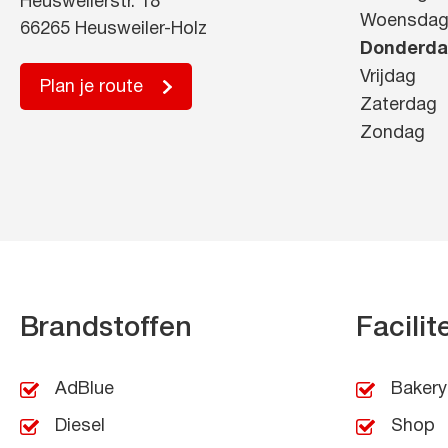
Heusweilerstr. 18
Woensda
66265 Heusweiler-Holz
Donderd
Vrijdag
Plan je route
Zaterdag
Zondag
Brandstoffen
Facilit
AdBlue
Bakery
Diesel
Shop