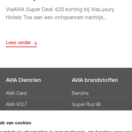
ViaAVIA Super Deal: €25 korting bij ViaLuxury
Hotels Toe aan een ontspannen nachtje...
Lees verder
AVIA Diensten
AVIA brandstoffen
AVIA Card
Benzine
AVIA VOLT
Super Plus 98
AVIA Energie
Diesel
ik van cookies
Ecosave
ontent en advertenties te personaliseren, om functies voor soc