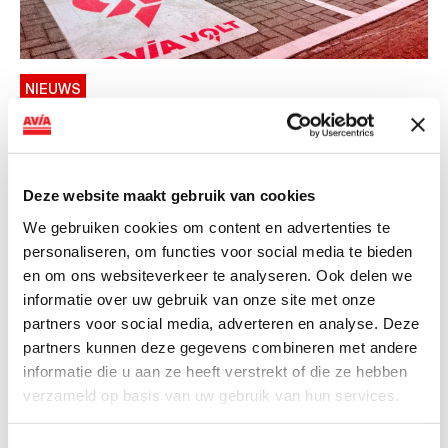
NIEUWS
AVIA VOLT en Fletcher Hotels starten
landelijke uitrol van DC-
snellaadinfrastructuur
Deze website maakt gebruik van cookies
AVIA VOLT en Fletcher Hotels starten landelijke uitrol
We gebruiken cookies om content en advertenties te
van DC-snellaadinfrastructuur AVIA VOLT en...
personaliseren, om functies voor social media te bieden
en om ons websiteverkeer te analyseren. Ook delen we
Lees verder
informatie over uw gebruik van onze site met onze
partners voor social media, adverteren en analyse. Deze
partners kunnen deze gegevens combineren met andere
informatie die u aan ze heeft verstrekt of die ze hebben
verzameld op basis van uw gebruik van hun services.